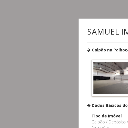
SAMUEL IM
Galpão na Palhoç
Dados Básicos do
Tipo de Imóvel
Galpão / Depósito 
Armazém