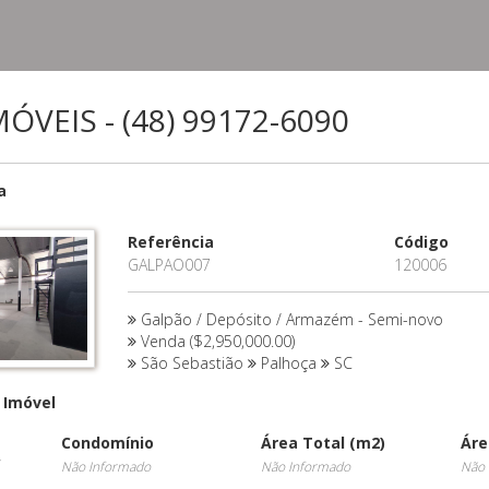
ÓVEIS - (48) 99172-6090
a
Referência
Código
GALPAO007
120006
Galpão / Depósito / Armazém - Semi-novo
Venda ($2,950,000.00)
São Sebastião
Palhoça
SC
 Imóvel
Condomínio
Área Total (m2)
Áre
/
Não Informado
Não Informado
Não 