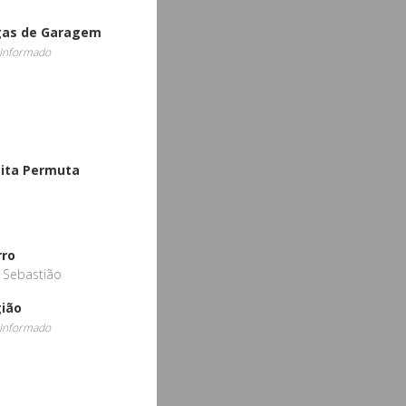
gas de Garagem
Informado
ita Permuta
o
rro
 Sebastião
ião
Informado