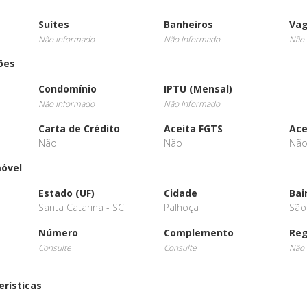
Suítes
Banheiros
Va
Não Informado
Não Informado
Não 
ões
Condomínio
IPTU (Mensal)
Não Informado
Não Informado
Carta de Crédito
Aceita FGTS
Ace
Não
Não
Nã
móvel
Estado (UF)
Cidade
Bai
Santa Catarina - SC
Palhoça
São
Número
Complemento
Reg
Consulte
Consulte
Não 
erísticas