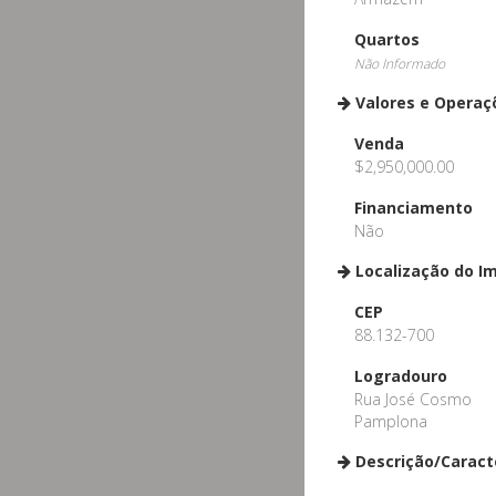
Quartos
Não Informado
Valores e Operaç
Venda
$2,950,000.00
Financiamento
Não
Localização do I
CEP
88.132-700
Logradouro
Rua José Cosmo
Pamplona
Descrição/Caract